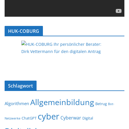
HUK-COBURG
Schlagwort
Allgemeinbildung
Algorithmen
Betrug
Bot-
cyber
Cyberwar
ChatGPT
Digital
Netzwerke