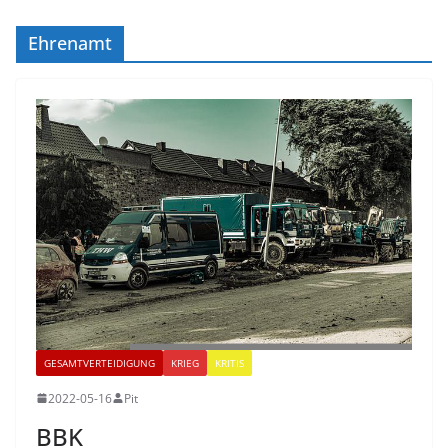
Ehrenamt
GESAMTVERTEIDIGUNG
KRIEG
KRITIS
2022-05-16
Pit
BBK