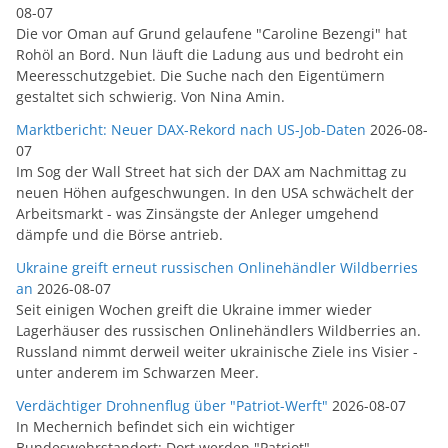
08-07
Die vor Oman auf Grund gelaufene "Caroline Bezengi" hat
Rohöl an Bord. Nun läuft die Ladung aus und bedroht ein
Meeresschutzgebiet. Die Suche nach den Eigentümern
gestaltet sich schwierig. Von Nina Amin.
Marktbericht: Neuer DAX-Rekord nach US-Job-Daten
2026-08-
07
Im Sog der Wall Street hat sich der DAX am Nachmittag zu
neuen Höhen aufgeschwungen. In den USA schwächelt der
Arbeitsmarkt - was Zinsängste der Anleger umgehend
dämpfe und die Börse antrieb.
Ukraine greift erneut russischen Onlinehändler Wildberries
an
2026-08-07
Seit einigen Wochen greift die Ukraine immer wieder
Lagerhäuser des russischen Onlinehändlers Wildberries an.
Russland nimmt derweil weiter ukrainische Ziele ins Visier -
unter anderem im Schwarzen Meer.
Verdächtiger Drohnenflug über "Patriot-Werft"
2026-08-07
In Mechernich befindet sich ein wichtiger
Bundeswehrstandort: Dort werden "Patriot"-