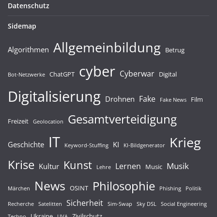
Datenschutz
Sidemap
Allgemeinbildung
Algorithmen
Betrug
cyber
Cyberwar
ChatGPT
Digital
Bot-Netzwerke
Digitalisierung
Fake
Drohnen
Film
Fake News
Gesamtverteidigung
Freizeit
Geolocation
IT
Krieg
Geschichte
KI
Keyword-Stuffing
KI-Bildgenerator
Krise
Kunst
Musik
Lernen
Kultur
Music
Lehre
News
Philosophie
OSINT
Märchen
Phishing
Politik
Sicherheit
Recherche
Satelitten
Sim-Swap
Sky DSL
Social Engineering
Ukraine
Zivilschutz
Techno
UVA