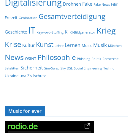
Digitalisierung
Fake
Drohnen
Film
Fake News
Gesamtverteidigung
Freizeit
Geolocation
IT
Krieg
Geschichte
KI
Keyword-Stuffing
KI-Bildgenerator
Krise
Kunst
Musik
Lernen
Kultur
Music
Lehre
Märchen
News
Philosophie
OSINT
Phishing
Politik
Recherche
Sicherheit
Satelitten
Sim-Swap
Sky DSL
Social Engineering
Techno
Ukraine
Zivilschutz
UVA
Music for ever