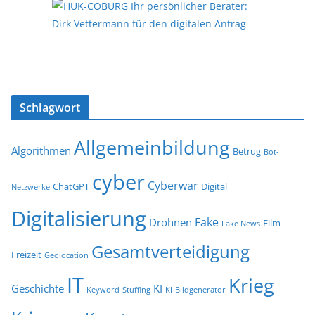
Schlagwort
Allgemeinbildung
Algorithmen
Betrug
Bot-
cyber
Cyberwar
ChatGPT
Digital
Netzwerke
Digitalisierung
Fake
Drohnen
Film
Fake News
Gesamtverteidigung
Freizeit
Geolocation
IT
Krieg
Geschichte
KI
Keyword-Stuffing
KI-Bildgenerator