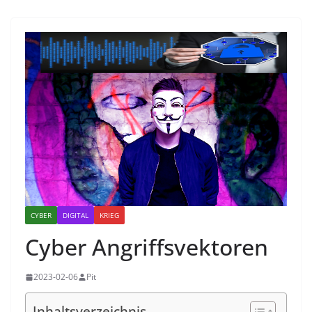
CYBER
DIGITAL
KRIEG
Cyber Angriffsvektoren
2023-02-06
Pit
Inhaltsverzeichnis