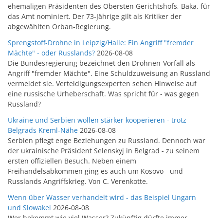
ehemaligen Präsidenten des Obersten Gerichtshofs, Baka, für
das Amt nominiert. Der 73-Jährige gilt als Kritiker der
abgewählten Orban-Regierung.
Sprengstoff-Drohne in Leipzig/Halle: Ein Angriff "fremder
Mächte" - oder Russlands?
2026-08-08
Die Bundesregierung bezeichnet den Drohnen-Vorfall als
Angriff "fremder Mächte". Eine Schuldzuweisung an Russland
vermeidet sie. Verteidigungsexperten sehen Hinweise auf
eine russische Urheberschaft. Was spricht für - was gegen
Russland?
Ukraine und Serbien wollen stärker kooperieren - trotz
Belgrads Kreml-Nähe
2026-08-08
Serbien pflegt enge Beziehungen zu Russland. Dennoch war
der ukrainische Präsident Selenskyj in Belgrad - zu seinem
ersten offiziellen Besuch. Neben einem
Freihandelsabkommen ging es auch um Kosovo - und
Russlands Angriffskrieg. Von C. Verenkotte.
Wenn über Wasser verhandelt wird - das Beispiel Ungarn
und Slowakei
2026-08-08
Wer bekommt wie viel Wasser? Zukünftig dürfte immer