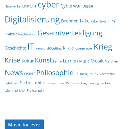
cyber
Cyberwar
ChatGPT
Digital
Netzwerke
Digitalisierung
Fake
Drohnen
Film
Fake News
Gesamtverteidigung
Freizeit
Geolocation
IT
Krieg
Geschichte
KI
Keyword-Stuffing
KI-Bildgenerator
Krise
Kunst
Musik
Lernen
Kultur
Music
Lehre
Märchen
News
Philosophie
OSINT
Phishing
Politik
Recherche
Sicherheit
Satelitten
Sim-Swap
Sky DSL
Social Engineering
Techno
Ukraine
Zivilschutz
UVA
Music for ever