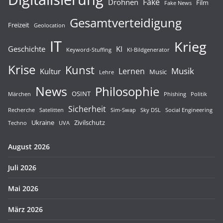
Fake
Drohnen
Film
Fake News
Gesamtverteidigung
Freizeit
Geolocation
IT
Krieg
Geschichte
KI
Keyword-Stuffing
KI-Bildgenerator
Krise
Kunst
Musik
Lernen
Kultur
Music
Lehre
News
Philosophie
OSINT
Märchen
Phishing
Politik
Sicherheit
Recherche
Satelitten
Sim-Swap
Sky DSL
Social Engineering
Ukraine
Zivilschutz
Techno
UVA
August 2026
Juli 2026
Mai 2026
März 2026