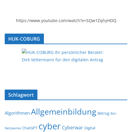
https://www.youtube.com/watch?v=SQw1ZqhyHDQ
HUK-COBURG
Schlagwort
Allgemeinbildung
Algorithmen
Betrug
Bot-
cyber
Cyberwar
ChatGPT
Digital
Netzwerke