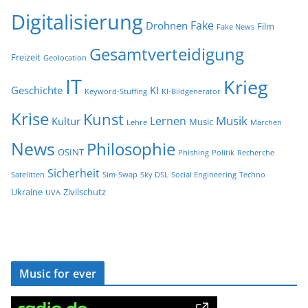
Digitalisierung
Fake
Drohnen
Film
Fake News
Gesamtverteidigung
Freizeit
Geolocation
IT
Krieg
Geschichte
KI
Keyword-Stuffing
KI-Bildgenerator
Krise
Kunst
Musik
Lernen
Kultur
Music
Lehre
Märchen
News
Philosophie
OSINT
Phishing
Politik
Recherche
Sicherheit
Satelitten
Sim-Swap
Sky DSL
Social Engineering
Techno
Ukraine
Zivilschutz
UVA
Music for ever