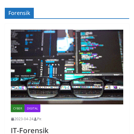
Forensik
CYBER
DIGITAL
2023-04-24
Pit
IT-Forensik