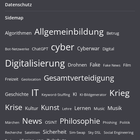
Datenschutz
Sidemap
Allgemeinbildung
Algorithmen
Betrug
cyber
Cyberwar
ChatGPT
Digital
Bot-Netzwerke
Digitalisierung
Fake
Drohnen
Film
Fake News
Gesamtverteidigung
Freizeit
Geolocation
IT
Krieg
Geschichte
KI
Keyword-Stuffing
KI-Bildgenerator
Krise
Kunst
Musik
Lernen
Kultur
Music
Lehre
News
Philosophie
OSINT
Märchen
Phishing
Politik
Sicherheit
Recherche
Satelitten
Sim-Swap
Sky DSL
Social Engineering