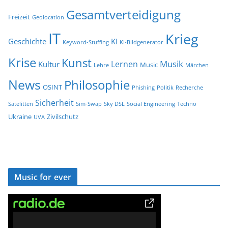
Gesamtverteidigung
Freizeit
Geolocation
IT
Krieg
Geschichte
KI
Keyword-Stuffing
KI-Bildgenerator
Krise
Kunst
Musik
Lernen
Kultur
Music
Lehre
Märchen
News
Philosophie
OSINT
Phishing
Politik
Recherche
Sicherheit
Satelitten
Sim-Swap
Sky DSL
Social Engineering
Techno
Ukraine
Zivilschutz
UVA
Music for ever