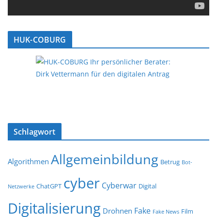
HUK-COBURG
Schlagwort
Allgemeinbildung
Algorithmen
Betrug
Bot-
cyber
Cyberwar
ChatGPT
Digital
Netzwerke
Digitalisierung
Fake
Drohnen
Film
Fake News