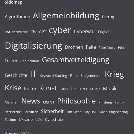
Sidemap
Allgemeinbildung
Algorithmen
Betrug
cyber
Cyberwar
ChatGPT
Digital
Bot-Netzwerke
Digitalisierung
Fake
Drohnen
Film
Fake News
Gesamtverteidigung
Freizeit
Geolocation
IT
Krieg
Geschichte
KI
Keyword-Stuffing
KI-Bildgenerator
Krise
Kunst
Musik
Lernen
Kultur
Music
Lehre
News
Philosophie
OSINT
Märchen
Phishing
Politik
Sicherheit
Recherche
Satelitten
Sim-Swap
Sky DSL
Social Engineering
Ukraine
Zivilschutz
Techno
UVA
August 2026