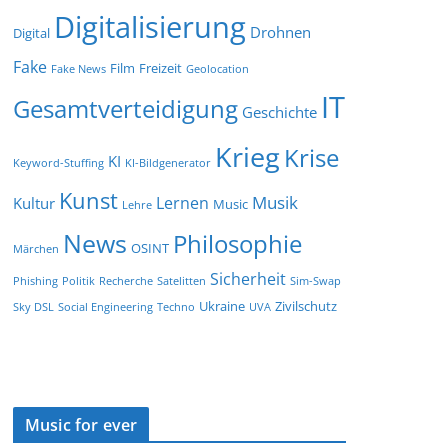
Digitalisierung
Drohnen
Digital
Fake
Film
Freizeit
Fake News
Geolocation
IT
Gesamtverteidigung
Geschichte
Krieg
Krise
KI
Keyword-Stuffing
KI-Bildgenerator
Kunst
Musik
Lernen
Kultur
Music
Lehre
News
Philosophie
OSINT
Märchen
Sicherheit
Phishing
Politik
Recherche
Satelitten
Sim-Swap
Ukraine
Zivilschutz
Sky DSL
Social Engineering
Techno
UVA
Music for ever