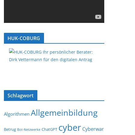
HUK-COBURG
Schlagwort
Allgemeinbildung
Algorithmen
cyber
Cyberwar
Betrug
ChatGPT
Bot-Netzwerke