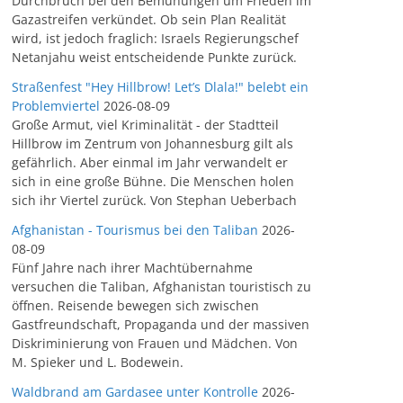
Durchbruch bei den Bemühungen um Frieden im
Gazastreifen verkündet. Ob sein Plan Realität
wird, ist jedoch fraglich: Israels Regierungschef
Netanjahu weist entscheidende Punkte zurück.
Straßenfest "Hey Hillbrow! Let’s Dlala!" belebt ein
Problemviertel
2026-08-09
Große Armut, viel Kriminalität - der Stadtteil
Hillbrow im Zentrum von Johannesburg gilt als
gefährlich. Aber einmal im Jahr verwandelt er
sich in eine große Bühne. Die Menschen holen
sich ihr Viertel zurück. Von Stephan Ueberbach
Afghanistan - Tourismus bei den Taliban
2026-
08-09
Fünf Jahre nach ihrer Machtübernahme
versuchen die Taliban, Afghanistan touristisch zu
öffnen. Reisende bewegen sich zwischen
Gastfreundschaft, Propaganda und der massiven
Diskriminierung von Frauen und Mädchen. Von
M. Spieker und L. Bodewein.
Waldbrand am Gardasee unter Kontrolle
2026-