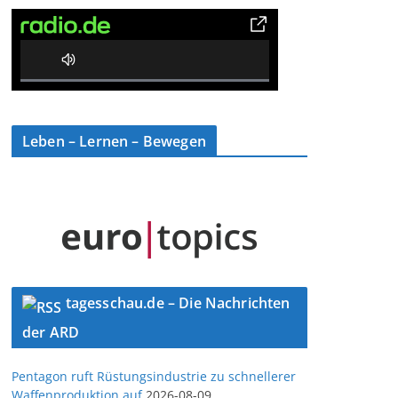
0% Complete
Leben – Lernen – Bewegen
tagesschau.de – Die Nachrichten
der ARD
Pentagon ruft Rüstungsindustrie zu schnellerer
Waffenproduktion auf
2026-08-09