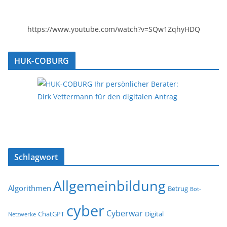
https://www.youtube.com/watch?v=SQw1ZqhyHDQ
HUK-COBURG
Schlagwort
Allgemeinbildung
Algorithmen
Betrug
Bot-
cyber
Cyberwar
ChatGPT
Digital
Netzwerke