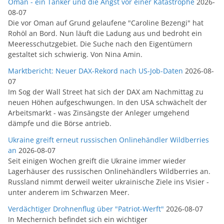
Oman - ein Tanker und die Angst vor einer Katastrophe
2026-
08-07
Die vor Oman auf Grund gelaufene "Caroline Bezengi" hat
Rohöl an Bord. Nun läuft die Ladung aus und bedroht ein
Meeresschutzgebiet. Die Suche nach den Eigentümern
gestaltet sich schwierig. Von Nina Amin.
Marktbericht: Neuer DAX-Rekord nach US-Job-Daten
2026-08-
07
Im Sog der Wall Street hat sich der DAX am Nachmittag zu
neuen Höhen aufgeschwungen. In den USA schwächelt der
Arbeitsmarkt - was Zinsängste der Anleger umgehend
dämpfe und die Börse antrieb.
Ukraine greift erneut russischen Onlinehändler Wildberries
an
2026-08-07
Seit einigen Wochen greift die Ukraine immer wieder
Lagerhäuser des russischen Onlinehändlers Wildberries an.
Russland nimmt derweil weiter ukrainische Ziele ins Visier -
unter anderem im Schwarzen Meer.
Verdächtiger Drohnenflug über "Patriot-Werft"
2026-08-07
In Mechernich befindet sich ein wichtiger