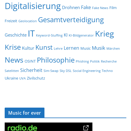
Digitalisierung
Fake
Drohnen
Film
Fake News
Gesamtverteidigung
Freizeit
Geolocation
IT
Krieg
Geschichte
KI
Keyword-Stuffing
KI-Bildgenerator
Krise
Kunst
Musik
Lernen
Kultur
Music
Lehre
Märchen
News
Philosophie
OSINT
Phishing
Politik
Recherche
Sicherheit
Satelitten
Sim-Swap
Sky DSL
Social Engineering
Techno
Ukraine
Zivilschutz
UVA
Music for ever